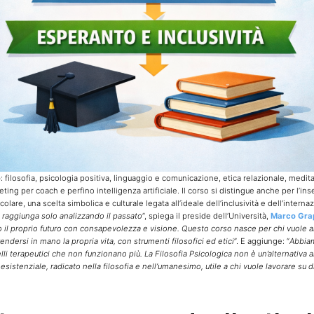
e
: filosofia, psicologia positiva, linguaggio e comunicazione, etica relazionale, medit
ing per coach e perfino intelligenza artificiale. Il corso si distingue anche per l’in
olare, una scelta simbolica e culturale legata all’ideale dell’inclusività e dell’interna
 raggiunga solo analizzando il passato
”, spiega il preside dell’Università,
Marco Gra
 il proprio futuro con consapevolezza e visione. Questo corso nasce per chi vuole aiu
rendersi in mano la propria vita, con strumenti filosofici ed etici
”. E aggiunge: “
Abbia
i terapeutici che non funzionano più. La Filosofia Psicologica non è un’alternativa al
istenziale, radicato nella filosofia e nell’umanesimo, utile a chi vuole lavorare su di 