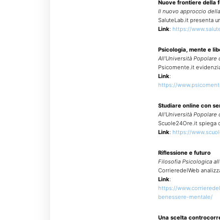
Nuove frontiere della
Il nuovo approccio della
SaluteLab.it presenta u
Link
:
https://www.salute
Psicologia, mente e lib
All’Università Popolare 
Psicomente.it evidenzia 
Link
:
https://www.psicomente.
Studiare online con se
All’Università Popolare 
Scuole24Ore.it spiega c
Link
:
https://www.scuole
Riflessione e futuro
Filosofia Psicologica al
CorrieredelWeb analizza 
Link
:
https://www.corrierede
benessere-mentale/
Una scelta controcorr