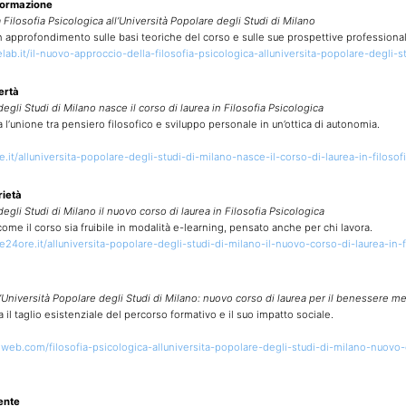
 formazione
 Filosofia Psicologica all’Università Popolare degli Studi di Milano
n approfondimento sulle basi teoriche del corso e sulle sue prospettive professional
lab.it/il-nuovo-approccio-della-filosofia-psicologica-alluniversita-popolare-degli-s
ertà
degli Studi di Milano nasce il corso di laurea in Filosofia Psicologica
l’unione tra pensiero filosofico e sviluppo personale in un’ottica di autonomia.
it/alluniversita-popolare-degli-studi-di-milano-nasce-il-corso-di-laurea-in-filosof
rietà
degli Studi di Milano il nuovo corso di laurea in Filosofia Psicologica
ome il corso sia fruibile in modalità e-learning, pensato anche per chi lavora.
24ore.it/alluniversita-popolare-degli-studi-di-milano-il-nuovo-corso-di-laurea-in-f
l’Università Popolare degli Studi di Milano: nuovo corso di laurea per il benessere m
il taglio esistenziale del percorso formativo e il suo impatto sociale.
lweb.com/filosofia-psicologica-alluniversita-popolare-degli-studi-di-milano-nuovo-
ente