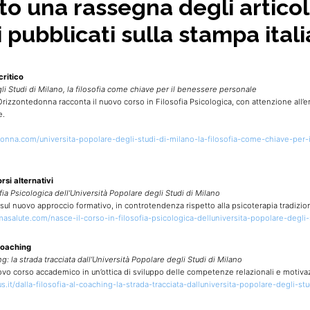
to una rassegna degli articol
i pubblicati sulla stampa ital
ritico
li Studi di Milano, la filosofia come chiave per il benessere personale
Orizzontedonna racconta il nuovo corso in Filosofia Psicologica, con attenzione al
e.
onna.com/universita-popolare-degli-studi-di-milano-la-filosofia-come-chiave-per-
rsi alternativi
fia Psicologica dell’Università Popolare degli Studi di Milano
e sul nuovo approccio formativo, in controtendenza rispetto alla psicoterapia tradizio
asalute.com/nasce-il-corso-in-filosofia-psicologica-delluniversita-popolare-degli-
coaching
ng: la strada tracciata dall’Università Popolare degli Studi di Milano
nuovo corso accademico in un’ottica di sviluppo delle competenze relazionali e motivaz
us.it/dalla-filosofia-al-coaching-la-strada-tracciata-dalluniversita-popolare-degli-st