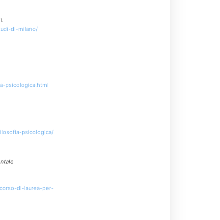
i.
tudi-di-milano/
ia-psicologica.html
ilosofia-psicologica/
entale
corso-di-laurea-per-