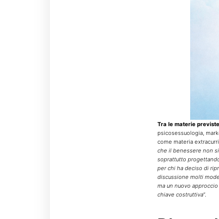
Tra le materie previst
psicosessuologia, market
come materia extracurric
che il benessere non si
soprattutto progettando
per chi ha deciso di rip
discussione molti modell
ma un nuovo approccio es
chiave costruttiva
”.