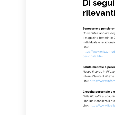
Di segui
rilevant
Benessere e pensiero c
Università Popolare deg
Il magazine femminile 
individuale e relazional
Link:
https://www.orizzonted
personale.html
Salute mentale e perco
Nasce il corso in Filoso
InformaSalute.it riflett
Link:
https://www.inform
Crescita personale e 
Dalla filosofia al coachi
Libellus.it analizza il 
Link:
https://www.libell