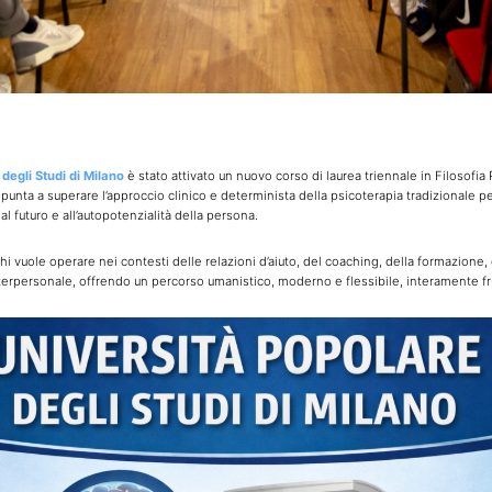
degli Studi di Milano
è stato attivato un nuovo corso di laurea triennale in Filosofia 
punta a superare l’approccio clinico e determinista della psicoterapia tradizionale p
al futuro e all’autopotenzialità della persona.
hi vuole operare nei contesti delle relazioni d’aiuto, del coaching, della formazione
erpersonale, offrendo un percorso umanistico, moderno e flessibile, interamente fru