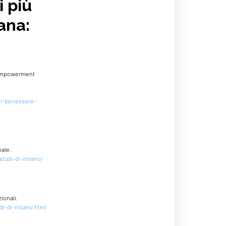
i più
iana:
l’empowerment
il-benessere-
nale.
studi-di-milano/
ionali.
udi-di-milano.html