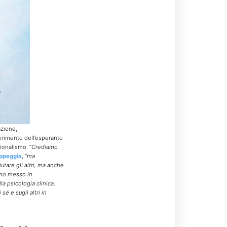
azione,
serimento dell’esperanto
zionalismo. “
Crediamo
ppeggia
, “
ma
tare gli altri, ma anche
mo messo in
la psicologia clinica,
sé e sugli altri in